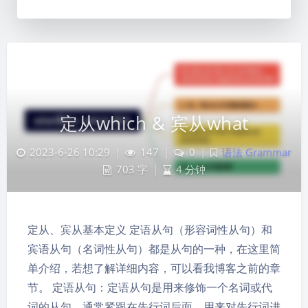
定从which & 宾从what
2023-6-26 10:29
|
147
|
0
|
语法 Grammar
703 字
|
4 分钟
定从、宾从基本定义 定语从句（形容词性从句）和
宾语从句（名词性从句）都是从句的一种，在这里简
单介绍，若想了解详细内容，可以看我博客之前的章
节。 定语从句：定语从句是用来修饰一个名词或代
词的从句，通常紧跟在先行词后面，用来对先行词进