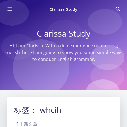
Clarissa Study
Clarissa Study
Hi, I am Clarissa. With a rich experience of teaching
English, here I am going to show you some simple ways
to conquer English grammar.
标签：
whcih
1 篇文章