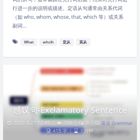
行进一步的说明或描述。定语从句通常由关系代词
（如 who, whom, whose, that, which 等）或关系
副词…
What
whcih
定从
宾从
感叹句-Exclamatory Sentence
2023-3-27 12:45
|
156
|
0
|
语法 Grammar
415 字
|
3 分钟