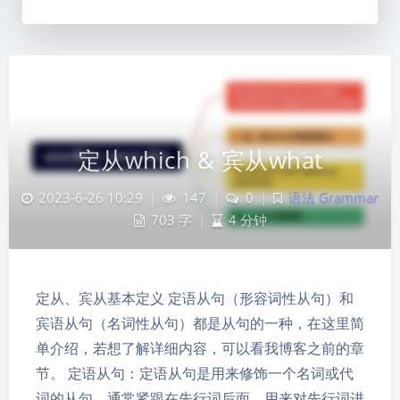
定从which & 宾从what
2023-6-26 10:29
|
147
|
0
|
语法 Grammar
703 字
|
4 分钟
定从、宾从基本定义 定语从句（形容词性从句）和
宾语从句（名词性从句）都是从句的一种，在这里简
单介绍，若想了解详细内容，可以看我博客之前的章
节。 定语从句：定语从句是用来修饰一个名词或代
词的从句，通常紧跟在先行词后面，用来对先行词进