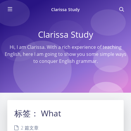
Clarissa Study
Clarissa Study
Hi, I am Clarissa. With a rich experience of teaching
English, here I am going to show you some simple ways
to conquer English grammar.
标签：
What
2 篇文章