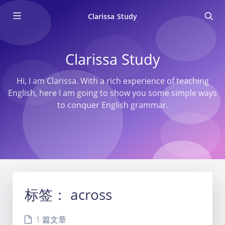
Clarissa Study
Clarissa Study
Hi, I am Clarissa. With a rich experience of teaching
English, here I am going to show you some simple ways
to conquer English grammar.
标签：
across
1 篇文章