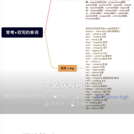
常见双写词汇
2023-6-12 12:51
|
161
|
0
|
高中 Senior high
590 字
|
3 分钟