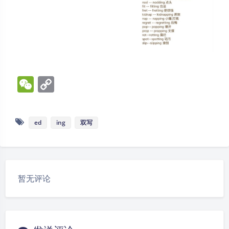
W
C
e
o
C
p
ed
ing
双写
h
y
at
Li
n
k
暂无评论