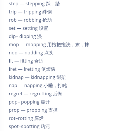
step — stepping 踩，踏
trip — tripping 绊倒
rob — robbing 抢劫
set — setting 设置
dip– dipping 浸
mop — mopping 用拖把拖洗，擦，抹
nod — nodding 点头
fit — fitting 合适
fret — fretting 使烦恼
kidnap — kidnapping 绑架
nap — napping 小睡，打盹
regret — regretting 后悔
pop– popping 爆开
prop — propping 支撑
rot–rotting 腐烂
spot–spotting 玷污