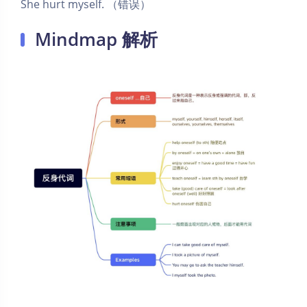
She hurt myself. （错误）
Mindmap 解析