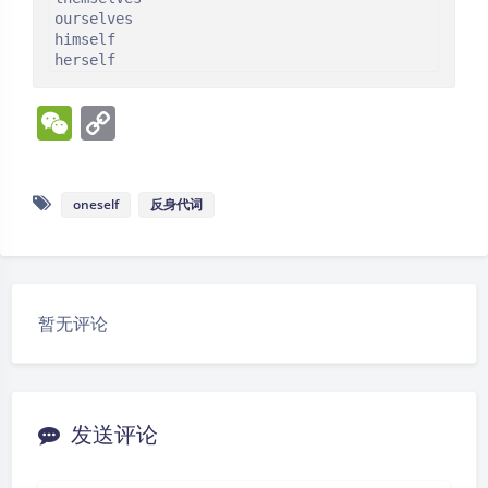
ourselves

himself

herself
W
C
e
o
C
p
oneself
反身代词
h
y
at
Li
n
k
暂无评论
发送评论