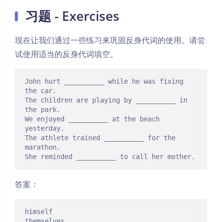
习题 - Exercises
现在让我们通过一些练习来巩固反身代词的使用。请尝
试使用适当的反身代词填空。
John hurt __________ while he was fixing 
the car.

The children are playing by __________ in 
the park.

We enjoyed __________ at the beach 
yesterday.

The athlete trained __________ for the 
marathon.

She reminded __________ to call her mother.
答案：
himself

themselves
