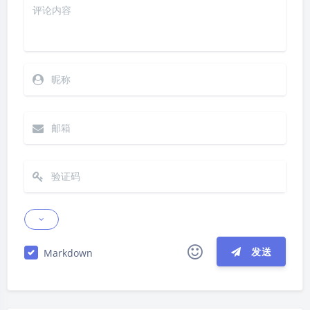
发送
Markdown
夜间模式
|´・ω・)ノ
ヾ(≧∇≦*)ゝ
(☆ω☆)
Sans Serif
Serif