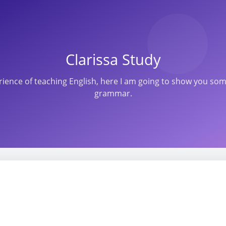
Clarissa Study
perience of teaching English, here I am going to show you s
grammar.