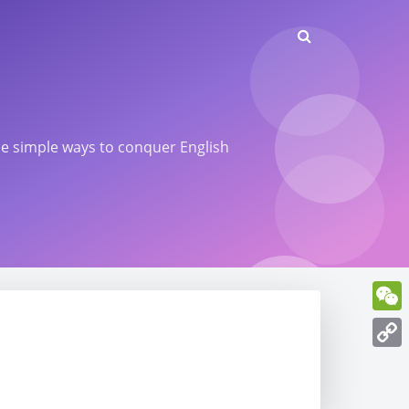
ome simple ways to conquer English
WeCh
Copy
Link