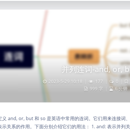
并列连词-and, or, bu
2023-5-29 10:18
|
177
|
0
|
999 字
|
6 分钟
义 and, or, but 和 so 是英语中常用的连词。它们用
表示关系的作用。下面分别介绍它们的用法： 1. and: 表示