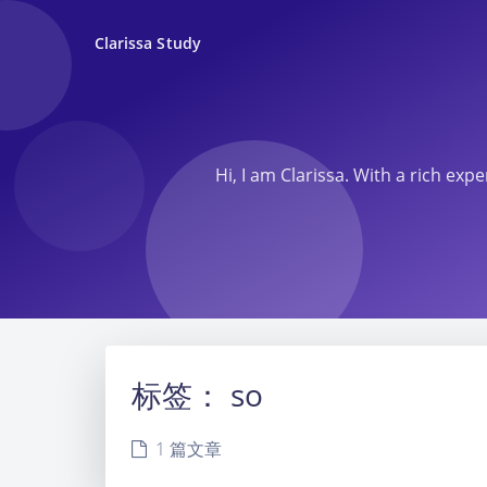
Clarissa Study
Hi, I am Clarissa. With a rich ex
标签：
so
1 篇文章