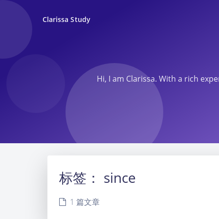
Clarissa Study
Hi, I am Clarissa. With a rich ex
标签：
since
1 篇文章