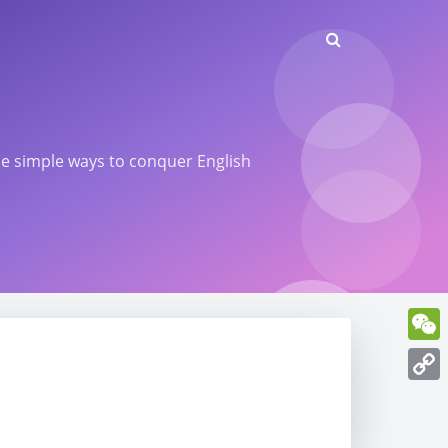
ome simple ways to conquer English
WeCh
Copy
Link