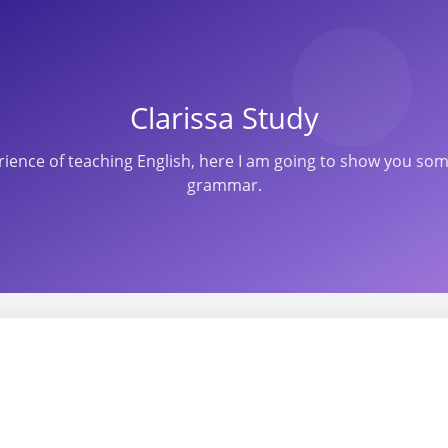
Clarissa Study
perience of teaching English, here I am going to show you s
grammar.