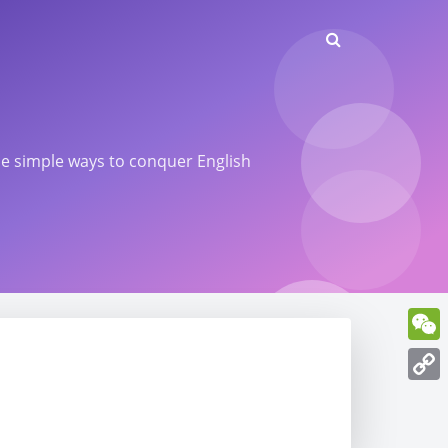
ome simple ways to conquer English
WeCh
Copy
Link