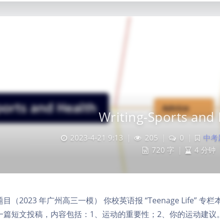
Writing-Sports and
2023-4-21 9:13
|
205
|
0
|
中考题
720 字
|
4 分钟
目（2023 年广州高三一模） 你校英语报 “Teenage Life” 专栏本期
一篇短文投稿，内容包括：1、运动的重要性；2、你的运动建议。注