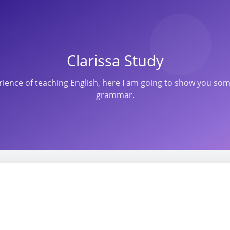
Clarissa Study
perience of teaching English, here I am going to show you s
grammar.