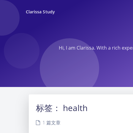
Clarissa Study
Hi, I am Clarissa. With a rich ex
标签：
health
1 篇文章