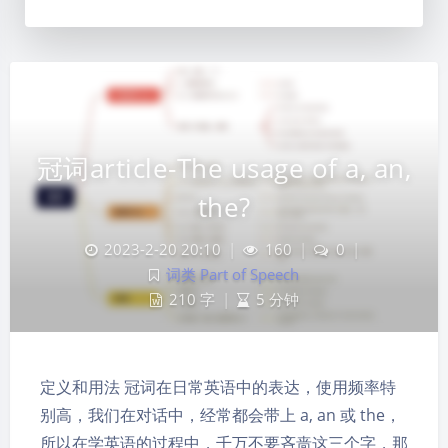
冠词article-The usage of a, an,
the?
2023-2-20 20:10
|
160
|
0
|
词类 Part of Speech
210 字
|
5 分钟
定义和用法 冠词在日常英语中的表达，使用频率特
别高，我们在对话中，经常都会带上 a, an 或 the，
所以在学英语的过程中，千万不要吝啬这三个字，那