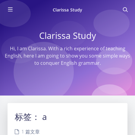
Clarissa Study
Clarissa Study
Hi, I am Clarissa. With a rich experience of teaching
English, here I am going to show you some simple ways
to conquer English grammar.
标签：
a
1 篇文章