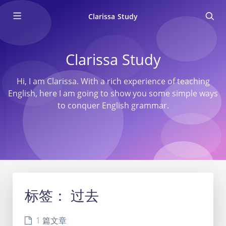
Clarissa Study
Clarissa Study
Hi, I am Clarissa. With a rich experience of teaching
English, here I am going to show you some simple ways
to conquer English grammar.
标签：
过去
1 篇文章