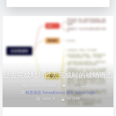
过去完成时与过去完成时的被动语态
2023-6-09 9:00
|
170
|
0
|
时态语态 Tense&Voice
,
高中 Senior high
3408 字
|
16 分钟
夜间模式