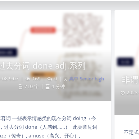
过去分词 done adj.系列
非谓
-08 9:07
|
169
|
0
|
高中 Senior high
710 字
|
4 分钟
2023-
容词 一些表示情感类的现在分词 doing（令
，过去分词 done（人感到……） 此类常见词
不定式
aze（惊奇）, amuse（高兴、开心）,