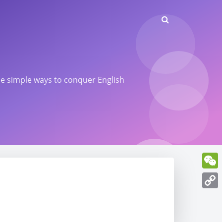
ome simple ways to conquer English
WeCh
Copy
Link