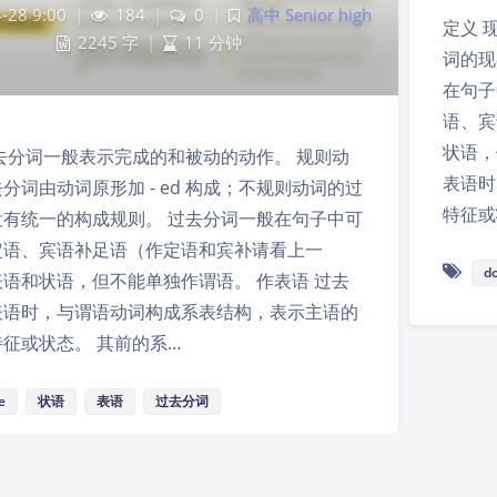
-28 9:00
|
184
|
0
|
高中 Senior high
定义 
2245 字
|
11 分钟
词的现
在句子
语、宾
状语，
去分词一般表示完成的和被动的动作。 规则动
表语时
分词由动词原形加 - ed 构成；不规则动词的过
特征或
没有统一的构成规则。 过去分词一般在句子中可
定语、宾语补足语（作定语和宾补请看上一
d
语和状语，但不能单独作谓语。 作表语 过去
表语时，与谓语动词构成系表结构，表示主语的
征或状态。 其前的系…
e
状语
表语
过去分词