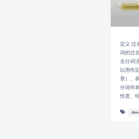
2023-4
定义 过
词的过去
去分词
以用作
章）、表
分词作
性质、特
don