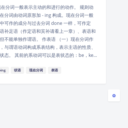
现在分词一般表示主动的和进行的动作。 规则动
夜间模式
在分词由动词原形加 - ing 构成。现在分词一般
中可作的成分与过去分词 done 一样，可作定
Sans Serif
Serif
语补足语（作定语和宾补请看上一章）、表语和
但不能单独作谓语。 作表语 （一）现在分词作
浅阴影
深阴影
，与谓语动词构成系表结构，表示主语的性质、
状态。 其前的系动词可以是表状态的：be，ke…
关闭
日落
暗化
灰度
oing
状语
现在分词
表语