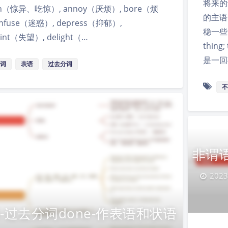
将来的
ish（惊异、吃惊）, annoy（厌烦）, bore（烦
的主语
onfuse（迷惑）, depress（抑郁）,
稳一些。 
oint（失望）, delight（…
thing
是一回
词
表语
过去分词
不
非谓语
2023
-过去分词done-作表语和状语