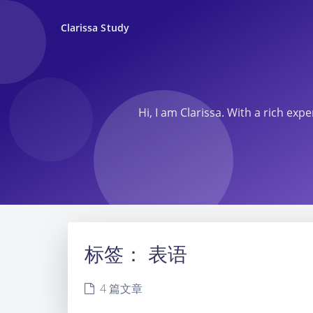
Clarissa Study
Hi, I am Clarissa. With a rich ex
标签：
表语
4 篇文章