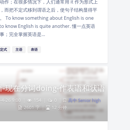
动作；在很多情况下，人们通常用 it 作为形式上
，而把不定式移到谓语之后，使句子结构显得平
To know something about English is one
; to know English is quite another. 懂一点英语
事；完全掌握英语是…
定式
主语
表语
-现在分词doing-作表语和状语
-4-26 9:00
|
154
|
0
|
高中 Senior high
2601 字
|
12 分钟