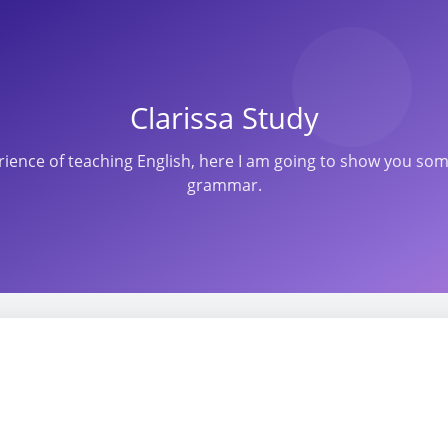
Clarissa Study
perience of teaching English, here I am going to show you s
grammar.