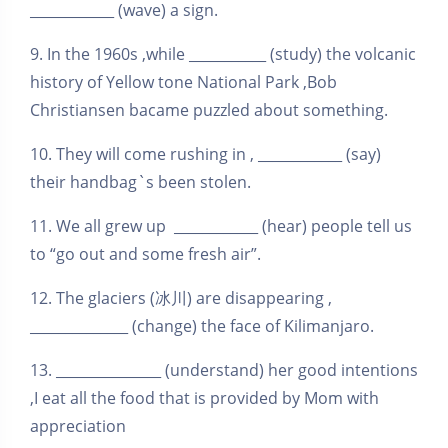
____________ (wave) a sign.
9. In the 1960s ,while ___________ (study) the volcanic
history of Yellow tone National Park ,Bob
Christiansen bacame puzzled about something.
10. They will come rushing in , ____________ (say)
their handbag`s been stolen.
11. We all grew up ____________ (hear) people tell us
to “go out and some fresh air”.
12. The glaciers (冰川) are disappearing ,
______________ (change) the face of Kilimanjaro.
13. _______________ (understand) her good intentions
,I eat all the food that is provided by Mom with
appreciation