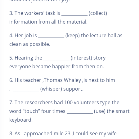
3. The workers’ task is ____________ (collect)
information from all the material.
4. Her job is ____________ (keep) the lecture hall as
clean as possible.
5. Hearing the ____________ (interest) story，
everyone became happier from then on.
6. His teacher ,Thomas Whaley ,is nest to him
, ____________ (whisper) support.
7. The researchers had 100 volunteers type the
word “touch” four times ____________ (use) the smart
keyboard.
8. As I approached mile 23 ,I could see my wife