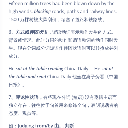
Fifteen million trees had been blown down by the
high winds,
blocking
roads, paths and railway lines.
1500 万棵树被大风刮倒，堵塞了道路和铁路线。
6、方式或伴随状语，
谓语动词表示动作发生的方式、
背景或情况。此时分词的动作和谓语动词的动作同时发
生。现在分词或分词短语作伴随状语时可以转换成并列
成分。
He
sat at the table reading
China Daily. = He
sat at
the table and read
China Daily 他坐在桌子旁看《中国
日报》。
7、评论性状语，
有些现在分词 (短语) 没有逻辑主语而
独立存在，往往位于句首用来修饰全句，表明说话者的
态度、观点等。
如：
Judging from/by 由…. 判断