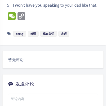
5
．I
won’t have you speaking
to your dad like that.
W
C
e
o
C
p
doing
状语
现在分词
表语
h
y
at
Li
n
k
暂无评论
发送评论