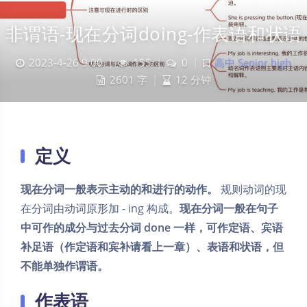
非谓语-现在分词doing-作表语和状语
2023-4-26 9:00
|
155
|
0
|
高中 Senior high
2601 字
|
12 分钟
定义
现在分词一般表示主动的和进行的动作。
规则动词的现
在分词由动词原形加 - ing 构成。
现在分词一般在句子
中可作的成分与过去分词 done 一样，可作定语、宾语
补足语
（作
定语和宾补
请看上一章）
、表语和状语，但
不能单独作谓语。
作表语