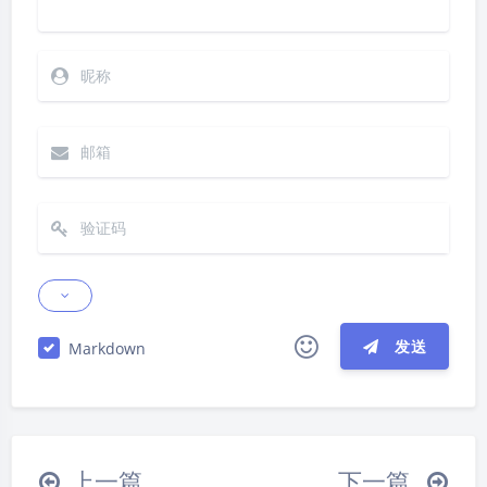
发送
Markdown
|´・ω・)ノ
ヾ(≧∇≦*)ゝ
(☆ω☆)
（╯‵□′）╯︵┴─┴
￣﹃￣
(/ω＼)
夜间模式
上一篇
下一篇