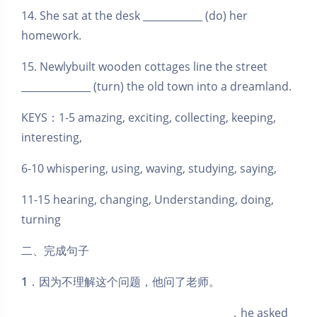
14. She sat at the desk ____________ (do) her
homework.
15. Newly­built wooden cottages line the street
______________ (turn) the old town into a dreamland.
KEYS：1-5 amazing, exciting, collecting, keeping,
interesting,
6-10 whispering, using, waving, studying, saying,
11-15 hearing, changing, Understanding, doing,
turning
二、完成句子
1
．因为不理解这个问题，他问了老师。
__________________________________________，he asked