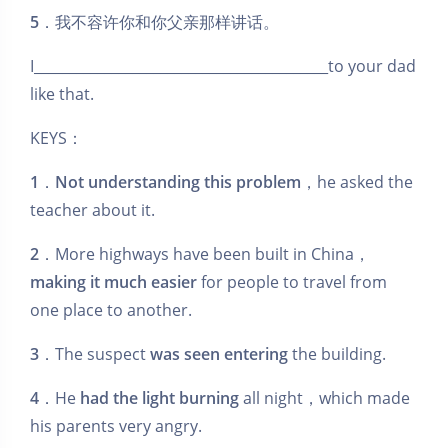
5
．我不容许你和你父亲那样讲话。
I__________________________________________to your dad
like that.
KEYS：
1
．
Not understanding this problem
，he asked the
teacher about it.
2
．More highways have been built in China，
making it much easier
for people to travel from
one place to another.
3
．The suspect
was seen entering
the building.
4
．He
had the light burning
all night，which made
his parents very angry.