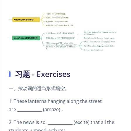
习题 - Exercises
一、按动词的适当形式填空。
1. These lanterns hanging along the street
are ____________ (amaze)．
2. The news is so ____________ (excite) that all the
students jumped with joy.