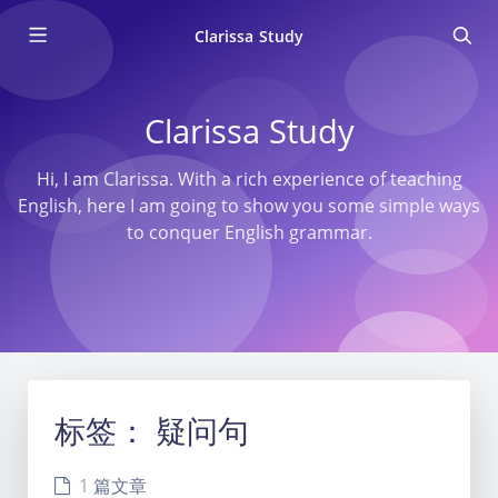
Clarissa Study
Clarissa Study
Hi, I am Clarissa. With a rich experience of teaching
English, here I am going to show you some simple ways
to conquer English grammar.
标签：
疑问句
1 篇文章