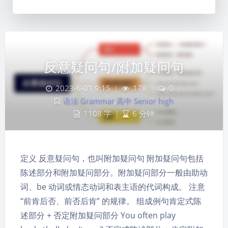
反意疑问句/附加疑问句
2023-6-01 9:15
|
178
|
0
|
语法 Grammar
,
高中 Senior high
1108 字
|
6 分钟
定义 反意疑问句，也叫附加疑问句 附加疑问句包括
陈述部分和附加疑问部分。附加疑问部分一般由助动
词、be 动词或情态动词和表主语的代词构成。 注意
“前肯后否、前否后肯” 的规律。 组成例句肯定式陈
夜间模式
述部分 + 否定附加疑问部分 You often play