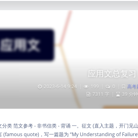
应用文总复习
2023-6-14 9:24
|
199
|
0
|
高考题型
7311 字
|
39 分钟
分类 范文参考 - 非书信类 - 背诵 一。征文 (直入主题，开门
(famous quote)，写一篇题为 “My Understanding of Failure” 