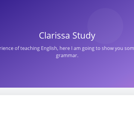
Clarissa Study
perience of teaching English, here I am going to show you s
grammar.