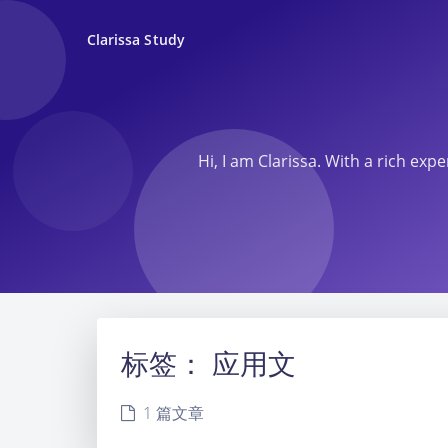
Clarissa Study
Hi, I am Clarissa. With a rich ex
标签：
应用文
1 篇文章