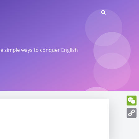
ome simple ways to conquer English
WeCh
Copy
Link