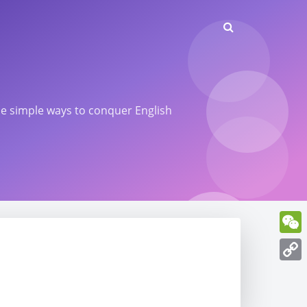
ome simple ways to conquer English
WeCh
Copy
Link