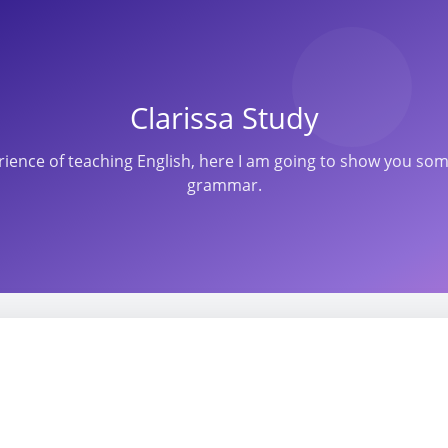
Clarissa Study
perience of teaching English, here I am going to show you s
grammar.