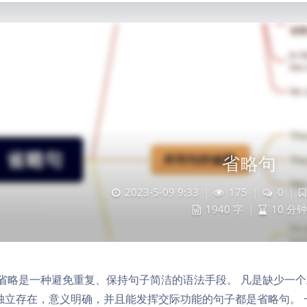
省略句
2023-5-09 9:33
|
175
|
0
|
1940 字
|
10 分钟
 省略是一种避免重复、保持句子简洁的语法手段。 凡是缺少一
独立存在，意义明确，并且能发挥交际功能的句子都是省略句。 