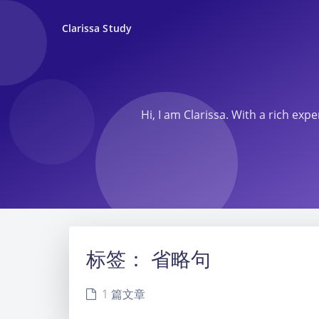
Clarissa Study
Hi, I am Clarissa. With a rich ex
标签：
省略句
1 篇文章