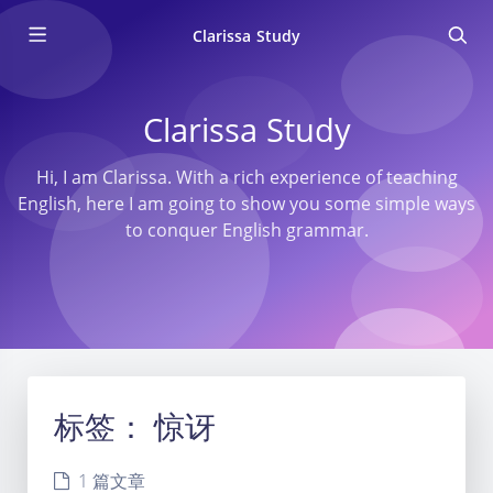
Clarissa Study
Clarissa Study
Hi, I am Clarissa. With a rich experience of teaching
English, here I am going to show you some simple ways
to conquer English grammar.
标签：
惊讶
1 篇文章