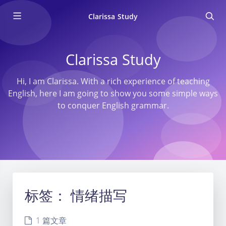
Clarissa Study
Clarissa Study
Hi, I am Clarissa. With a rich experience of teaching
English, here I am going to show you some simple ways
to conquer English grammar.
标签：
情绪描写
1 篇文章